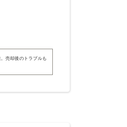
には、OREXによ
可能です。
能。売却後のトラブルも