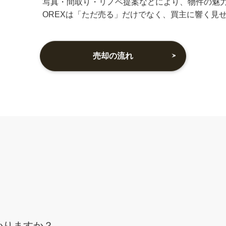
無料で価格チェック
「今いくらで売れる？」がすぐにわかる無料査定
査定結果をもとに、売却方法や価格の目安も丁寧
売れる見せ方をご提案
写真・間取り・リノベ提案などにより、物件の魅
OREXは「ただ売る」だけでなく、買主に響く見
売却の流れ